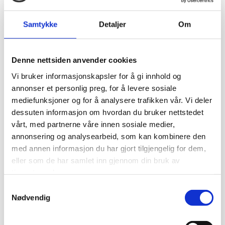
brukt.
Samtykke
Detaljer
Om
Vi anvender statistikk om brukere og
trafikk/trafikkleverandører i aggregert form. Statistikken
inneholder aldri noen form for personlig informasjon, alt
er anonymt. IP-adresser lagres ikke i vår database der vi
Denne nettsiden anvender cookies
lagrer atferd på nettstedet, derfor kan informasjon om
Vi bruker informasjonskapsler for å gi innhold og
deg som bruker aldri kobles sammen med din identitet.
annonser et personlig preg, for å levere sosiale
Din IP-adresse lagres av sikkerhetsmessige årsaker bare
mediefunksjoner og for å analysere trafikken vår. Vi deler
i de tilfeller du selv aktivt registrerer deg på nettstedet.
dessuten informasjon om hvordan du bruker nettstedet
Formål:
vårt, med partnerne våre innen sosiale medier,
annonsering og analysearbeid, som kan kombinere den
Utvikle og forbedre nettstedet gjennom å forstå
med annen informasjon du har gjort tilgjengelig for dem,
hvordan det anvendes.
eller som de har samlet inn gjennom din bruk av
tjenestene deres.
Beregne og rapportere brukerantall og trafikk.
Samtykkevalg
Nødvendig
Gjøre det lettere for deg å navigere på nettstedet.
Gjøre det mulig for systemet å kjenne igjen faste