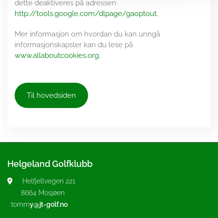
dette deaktiveres på adressen:
http://tools.google.com/dlpage/gaoptout.
Mer informasjon om hvordan du kan unngå
informasjonskapsler kan du lese på
www.allaboutcookies.org.
Til hovedsiden
Helgeland Golfklubb
Helfjellvegen 221

8664 Mosjøen
tomm
y@jt-golf.no