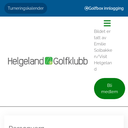
Golfbox innlogging
Turneringskalender

Bildet er
tatt av
Emilie
Solbakke
n/Visit
Helgelan
d
Bli
medlem