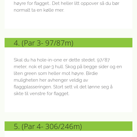
høyre for flagget.. Det heller litt oppover så du bør
normalt ta en kølle mer.
4. (Par 3- 97/87m)
Skal du ha hole-in-one er dette stedet. 97/87
meter, nok et par-3 hull. Skog på begge sider og en
liten green som heller mot høyre. Birdie
muligheten her avhenger veldig av
flaggplasseringen. Stort sett vil det lønne seg å
sikte til venstre for flagget.
5. (Par 4- 306/246m)