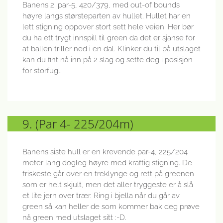
Banens 2. par-5, 420/379, med out-of bounds
høyre langs størsteparten av hullet. Hullet har en
lett stigning oppover stort sett hele veien. Her bør
du ha ett trygt innspill til green da det er sjanse for
at ballen triller ned i en dal. Klinker du til på utslaget
kan du fint nå inn på 2 slag og sette deg i posisjon
for storfugl.
9. (Par 4- 225/204m)
Banens siste hull er en krevende par-4, 225/204
meter lang dogleg høyre med kraftig stigning. De
friskeste går over en treklynge og rett på greenen
som er helt skjult, men det aller tryggeste er å slå
et lite jern over trær. Ring i bjella når du går av
green så kan heller de som kommer bak deg prøve
nå green med utslaget sitt :-D.