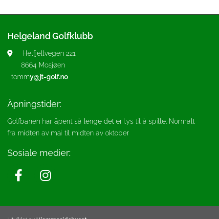
Helgeland Golfklubb
Helfjellvegen 221

8664 Mosjøen
tomm
y@jt-golf.no
Åpningstider:
Golfbanen har åpent så lenge det er lys til å spille. Normalt
fra midten av mai til midten av oktober
Sosiale medier: