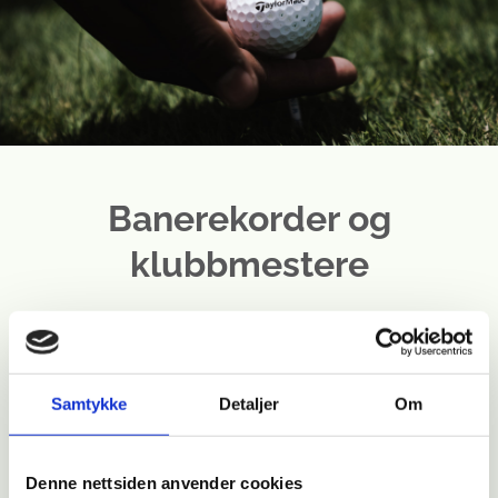
Banerekorder og
klubbmestere
Her er informasjon om alle klubbens
presidenter, klubbmestre, "Hole in one" og
banerekorder gjennom tidene.
Samtykke
Detaljer
Om
Æresmedlemmer:
Denne nettsiden anvender cookies