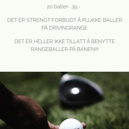
20 baller- 35,-
DET ER STRENGT FORBUDT Å PLUKKE BALLER
PÅ DRIVINGRANGE
DET ER HELLER IKKE TILLATT Å BENYTTE
RANGEBALLER PÅ BANEN!!!