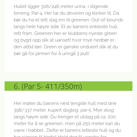
Hullet ligger 306/246 meter unna, i stigende
terreng. Par-4. Her tar du driveren og klinker til. Da
bør du ha et lett slag inn til greenen. Out-of-bounds
langs hele høyre side. Et av banens enkleste hull,
rett fram. Greenen her er klubbens nyeste green
og bygd opp slik at uansett hvor mye nedbør er
den alltid tørr. Green er ganske ondulert slik at du
bør gå for pinnen for å unngå 3 putt
6. (Par 5- 411/350m)
Her møter du banens nest lengste hull med sine
398/337 meter, kupert dogleg, par-5. Mye skog
langs høyre side. Du trenger et utslag på ca. 200
meter for å se greenen, men på 250 meter kan du
være i trøbbel.. Dette er banens letteste hull og du
har sjansen til birdie! Hold deg til venstre for