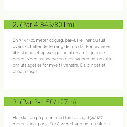
2. (Par 4-345/301m)
En 345/301 meter dogleg, par-4. Her har du full
oversikt; hellende terreng der du slår kort av veien
til klubbhuset og wedge inn til en amfilignende
green. Noen tar snarveien over skogen på innspillet
om utslaget er for mye til venstre. Da blir det et
blindt innspill.
3. (Par 3- 150/127m)
Her skal du på green med første slag, 154/127
meter unna, par-3. For å være trygg bør du sikte til