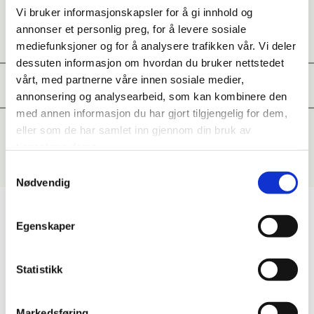
Vi bruker informasjonskapsler for å gi innhold og
annonser et personlig preg, for å levere sosiale
Edward Beck 1926-2023
mediefunksjoner og for å analysere trafikken vår. Vi deler
dessuten informasjon om hvordan du bruker nettstedet
vårt, med partnerne våre innen sosiale medier,
Kjell Tokle
annonsering og analysearbeid, som kan kombinere den
med annen informasjon du har gjort tilgjengelig for dem,
Anette Sagen
eller som de har samlet inn gjennom din bruk av
tjenestene deres.
Samtykkevalg
Nødvendig
Presidenter:
Egenskaper
2020-
Tommy Sandmo
Statistikk
2014 - 2019
Bjørnar Karlsen
2010-2014
Ellen Bromstad Myrvold
Markedsføring