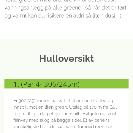
vanningsanlegg på alle greener, så når det er tørt
og varmt kan du risikere en aldri så liten dusj :-)
Hulloversikt
1. (Par 4- 306/245m)
Er 300/251 meter, par-4. Litt blindt hull fra tee og
innspill mot en liten green. Utslag på 170 m fra Gul
tee midt i gir deg et greit innspill. Bølgete og smal
fairway med skog på begge sider. Et av banens
vanskeligste hull, du skal være fornøyd med par.