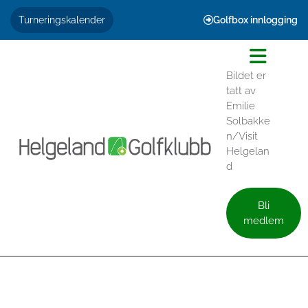
Golfbox innlogging
Turneringskalender

Bildet er
tatt av
Emilie
Solbakke
n/Visit
Helgelan
d
Bli
medlem