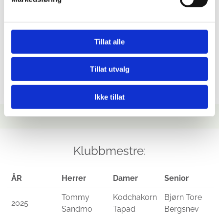
2008-2010
Bjørn Edvinsen
2007-2008
Ellen Bromstad Myrvold
Tillat alle
2004-2007
Andrew David Walton
1997-2004
Alf Gilroy Johannessen
Tillat utvalg
1996-1997
Ole Sagen
Ikke tillat
Klubbmestre:
ÅR
Herrer
Damer
Senior
Tommy
Kodchakorn
Bjørn Tore
2025
Sandmo
Tapad
Bergsnev