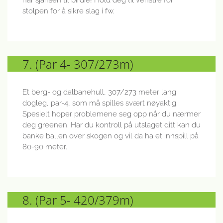
stolpen for å sikre slag i fw.
7. (Par 4- 307/273m)
Et berg- og dalbanehull, 307/273 meter lang
dogleg, par-4, som må spilles svært nøyaktig.
Spesielt hoper problemene seg opp når du nærmer
deg greenen. Har du kontroll på utslaget ditt kan du
banke ballen over skogen og vil da ha et innspill på
80-90 meter.
8. (Par 5- 420/379m)